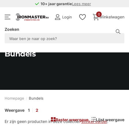
10+ jaar garantie
10+ jaar garantie
Lees meer
0
Winkelwagen
Login
Zoeken
Bundels
Homepage
Bundels
Weergave
1
2
Raster weergave
Lijst weergave
Er zijn geen producten in deze collectie.
Winkel verder
.