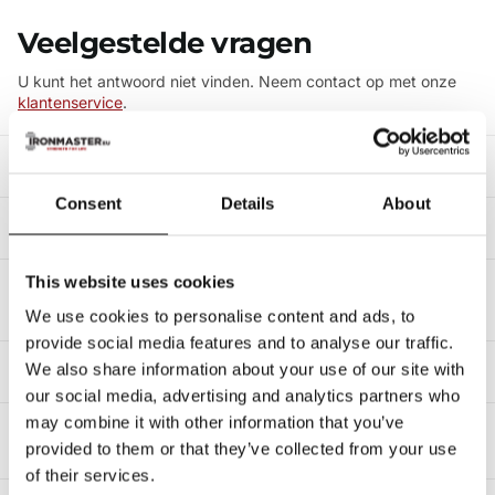
Veelgestelde vragen
U kunt het antwoord niet vinden. Neem contact op met onze
klantenservice
.
Wat voor apparatuur biedt Ironmaster aan?
Consent
Details
About
Zijn Ironmaster dumbbells verstelbaar?
This website uses cookies
Kan ik mijn Ironmaster-apparatuur na verloop van
tijd uitbreiden?
We use cookies to personalise content and ads, to
provide social media features and to analyse our traffic.
Verzendt Ironmaster binnen Europa?
We also share information about your use of our site with
our social media, advertising and analytics partners who
may combine it with other information that you’ve
Is Ironmaster apparatuur geschikt voor
provided to them or that they’ve collected from your use
homegyms?
of their services.