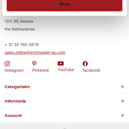
Deny
Strength for life
Purmerweg 1
1311 XE Almere
the Netherlands
+ 31 30 760 0676
sales.online@ironmaster-eu.com
YouTube
Instagram
Pinterest
facebook
Categorieën
Informatie
Account