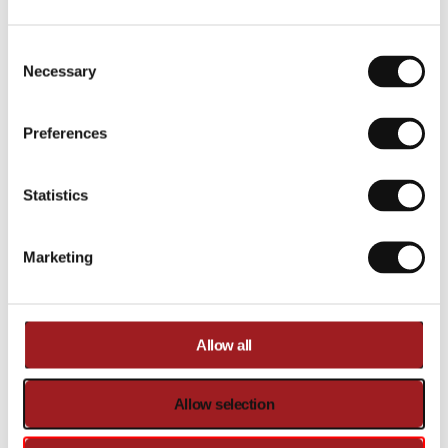
Consent Selection
Necessary
Abonneer u op de Ironmaster
nieuwsbrief
Ontvang informatie over nieuwe producten, speciale
Preferences
aanbiedingen, het laatste nieuws en meer!
E-mailadres
Statistics
Marketing
Abonneer
Allow all
Allow selection
IRONMASTER-EU.com