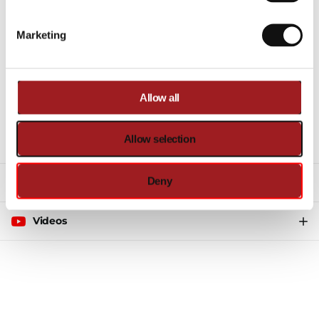
Vragen over dit product?
Marketing
Neem gerust contact op met onze
supportafdeling.
sales.online@ironmaster-eu.com
+31 (0)30-7600676
Allow all
Allow selection
Beschrijving
Deny
Gerelateerde producten
Videos