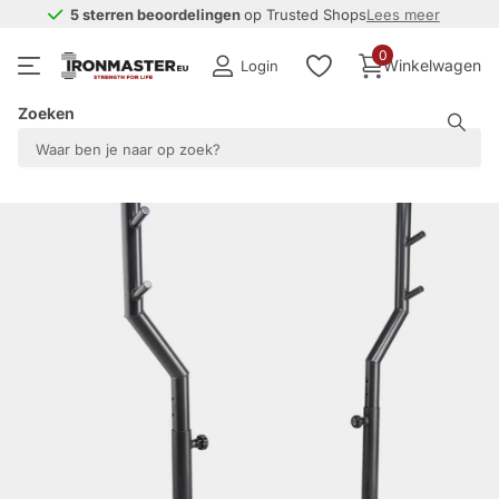
5 sterren beoordelingen
5 sterren beoordelingen
op Trusted Shops
Lees meer
0
Winkelwagen
Login
Zoeken
Deel dit product