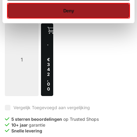
Op voorraad
Vandaag verzonden
Deny
·
€
3
4
2
,
0
0
Vergelijk
Toegevoegd aan vergelijking
5 sterren beoordelingen
op Trusted Shops
10+ jaar
garantie
Snelle levering