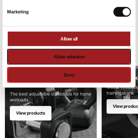
Klantbeoordelingen
Marketing
Wees de eerste om een beoordeling te schrijven
Schrijf een beoordeling
Allow all
Geen items gevonden
Allow selection
Deny
Dumbbells &
Halterbank
Kettlebells
Meest veelzijdi
trainingsbank
The best adjustable dumbbells for home
workouts
View produc
View products