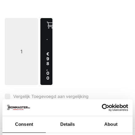
·
€
9
8
,
0
0
Vergelijk
Toegevoegd aan vergelijking
5 sterren beoordelingen
op Trusted Shops
10+ jaar
garantie
Snelle levering
Consent
Details
About