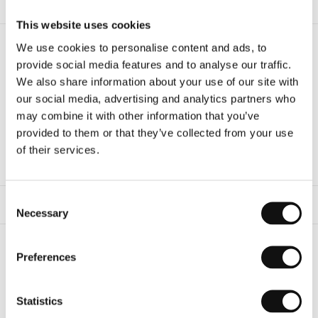
Verzending & Levering
This website uses cookies
We use cookies to personalise content and ads, to
Vragen over dit product?
provide social media features and to analyse our traffic.
Neem gerust contact op met onze
We also share information about your use of our site with
supportafdeling.
sales.online@ironmaster-eu.com
our social media, advertising and analytics partners who
+31 (0)30-7600676
may combine it with other information that you’ve
provided to them or that they’ve collected from your use
of their services.
Beschrijving
Consent Selection
Gerelateerde producten
Necessary
Preferences
Statistics