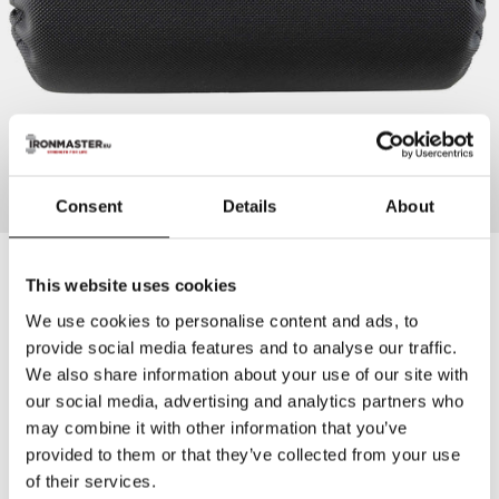
Consent
Details
About
Ironmaster
This website uses cookies
Ironmaster Roller Cover and Pad Set voor Leg
Attachment
We use cookies to personalise content and ads, to
provide social media features and to analyse our traffic.
We also share information about your use of our site with
Meer dan 10 jaar garantie
, boven de industriestandaard.
Meer info
our social media, advertising and analytics partners who
may combine it with other information that you’ve
provided to them or that they’ve collected from your use
€60,00
of their services.