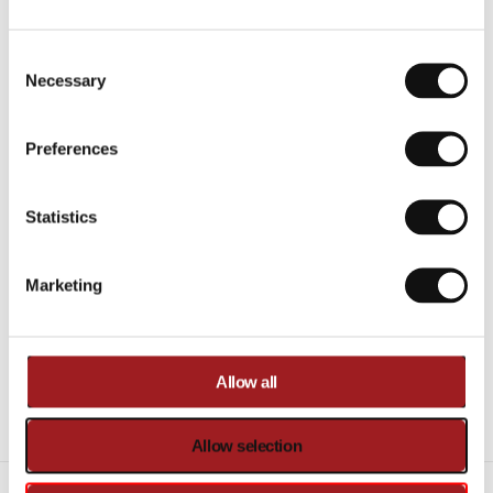
Op voorraad
Vandaag verzonden
Consent Selection
Necessary
·
Preferences
€
6
Statistics
0
,
0
0
Marketing
Vergelijk
Toegevoegd aan vergelijking
Allow all
5 sterren beoordelingen
op Trusted Shops
10+ jaar
garantie
Snelle levering
Allow selection
Verzending & Levering