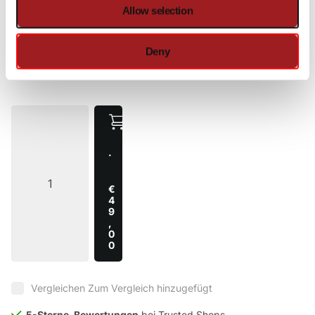
€49,00
Allow selection
auf Lager
Heute versandt
Deny
·
€
4
9
,
0
0
Vergleichen
Zum Vergleich hinzugefügt
5-Sterne-Bewertungen
bei Trusted Shops