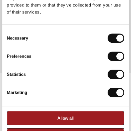
provided to them or that they’ve collected from your use
of their services.
Consent Selection
Necessary
Preferences
Statistics
Ironmaster
Ironmaster Dip Handles für Super Bench und Super
Marketing
Bench PRO V2
10+ Jahre Garantie
über dem Industriestandard.
Mehr Infos
Allow all