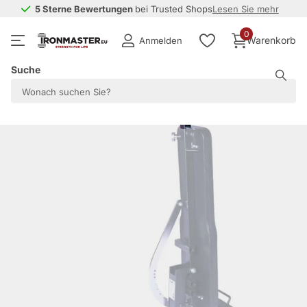
5 Sterne Bewertungen
5 Sterne Bewertungen
bei Trusted Shops
Lesen Sie mehr
0
Warenkorb
Anmelden
Suche
Teilen Sie